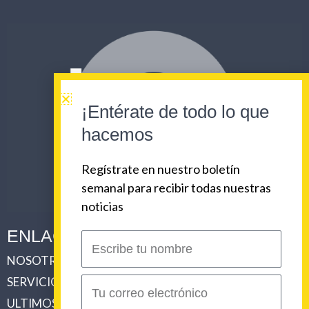
¡Entérate de todo lo que
hacemos
Regístrate en nuestro boletín
semanal para recibir todas nuestras
noticias
ENLACES CORPORATIVOS
Escribe
tu
NOSOTROS
PLAN DE COMUNICACIONES 360
nombre
SERVICIOS
REVISTA URBAN BEAT
Correo
electrónico
ULTIMOS TRABAJOS
CLIENTES