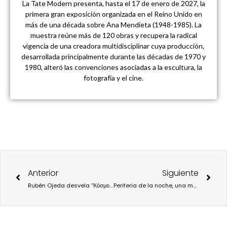
La Tate Modern presenta, hasta el 17 de enero de 2027, la
primera gran exposición organizada en el Reino Unido en
más de una década sobre Ana Mendieta (1948-1985). La
muestra reúne más de 120 obras y recupera la radical
vigencia de una creadora multidisciplinar cuya producción,
desarrollada principalmente durante las décadas de 1970 y
1980, alteró las convenciones asociadas a la escultura, la
fotografía y el cine.
Ant
Sigu
Anterior
Siguiente
Rubén Ojeda desvela “Κόσμος” (Cosmos): Quemando fronteras y creando diálogos en el espacio
Periferia de la noche, una muestra audiovisual que viaja al universo de Apichatpong Weerasethakul.