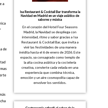
e a
Isa Restaurant & Cocktail Bar transforma la
Navidad en Madrid en un viaje asiático de
s
sabores y música
mica
En el corazón del Hotel Four Seasons
?
Madrid, la Navidad se despliega con
intensidad, ritmo y sabor gracias a Isa
Restaurant & Cocktail Bar, que invita a
vivir las festividades de una manera
ba de
inédita hasta el 6 de enero de 2026. Este
espacio, ya consagrado como templo de
itad
la alta cocina asiática y la coctelería
creativa, convierte cada velada en una
ormas
experiencia que combina técnica,
erte
emoción y un aire cosmopolita capaz de
envolver los sentidos.
 más
ucha