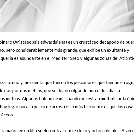
rabinero (Aristaeopsis edwardsiana) es un crustáceo decápodo de bue
no, pero considerablemente más grande, que exhibe un exultante y
esquería es abundante en el Mediterráneo y algunas zonas del Atlánti
nzaroteño y me cuenta que fueron los pescadores que faenan en agu
de dos por dos metros, que se dejan colgando uno o dos días a
s metros. Algunos hablan de mil cuando necesitan multiplicar la épi
ay lugar para la pesca de arrastre; lo más frecuente es que las cosa
táceos.
 tamaño; en un kilo suelen entrar entre cinco y ocho animales. A vec