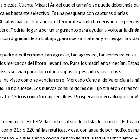
res piezas. Cuenta Miguel Ángel que el tamaño se puede deber, más qu
sca es bastante selectivo. Es una pesquería con capturas diarias
0 kilos diarios. Por ahora, el fervor desatado ha derivado en precio
dero. Podría llegar a ser un argumento para ayudar a voltear la diná
r con dignidad de su trabajo ¿para qué salir al mar y arriesgar la vida
mpadre mediterráneo, tan agreste, tan agresivo, tan excesivo en su
s mercados del litoral levantino. Para los madrileños, decían. Esta
bezas servían para dar color a sopas de pescado y las colas se
ta: he visto como se vendían en el Mercado Central de Valencia a la m
rid. Ya no sucede. Los nuevos consumidores del lujo trajeron otras f
stratosféricos como incomprensibles. Prospera un mercado que convi
erencia del Hotel Villa Cortés, al sur de la Isla de Tenerife. Estoy a
r como 215 o 220 millas náuticas, y esa, con agua de por medio, es m
l océano, y sigue siendo cocina de proximidad, aunque habrá tiempo y