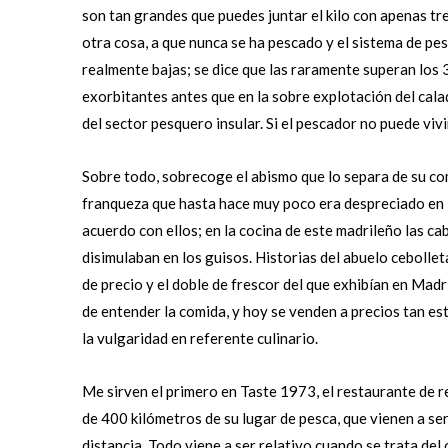
son tan grandes que puedes juntar el kilo con apenas t
otra cosa, a que nunca se ha pescado y el sistema de pe
realmente bajas; se dice que las raramente superan los 3
exorbitantes antes que en la sobre explotación del cala
del sector pesquero insular. Si el pescador no puede vivi
Sobre todo, sobrecoge el abismo que lo separa de su co
franqueza que hasta hace muy poco era despreciado en lo
acuerdo con ellos; en la cocina de este madrileño las ca
disimulaban en los guisos. Historias del abuelo cebolle
de precio y el doble de frescor del que exhibían en Mad
de entender la comida, y hoy se venden a precios tan e
la vulgaridad en referente culinario.
Me sirven el primero en Taste 1973, el restaurante de ref
de 400 kilómetros de su lugar de pesca, que vienen a se
distancia. Todo viene a ser relativo cuando se trata de