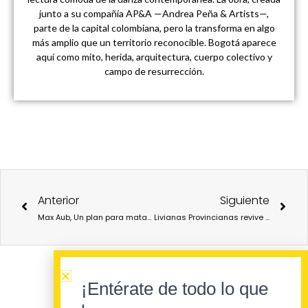
junto a su compañía AP&A —Andrea Peña & Artists—,
parte de la capital colombiana, pero la transforma en algo
más amplio que un territorio reconocible. Bogotá aparece
aquí como mito, herida, arquitectura, cuerpo colectivo y
campo de resurrección.
Ant
Sigu
Anterior
Siguiente
Max Aub, Un plan para matar a Franco y una reivindicación del arte de la conversación en los cafés
Livianas Provincianas revive con Ahora con más pluma(s) la España de los 70 con todos y sin ningún complejo.
¡Entérate de todo lo que