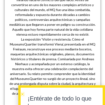
convertirse en uno de los mayores complejos artísticos y
culturales del mundo, el MQ fue una idea combatida,
reformulada y expuesta durante décadas a cambios
políticos, controversias arquitectónicas y campañas
mediáticas que llegaron a poner en peligro su construcción.
Aquello que hoy forma parte natural de la vida cotidiana
vienesa estuvo repetidamente cerca de no existir.
La exposición ‘Visión y resistencia. Cómo el
MuseumsQuartier transformó Viena’, presentada en el MQ
Freiraum, reconstruye ese proceso mediante bocetos,
maquetas arquitectónicas originales, planos, documentos
históricos y titulares de prensa. Comisariada por Andreas
Nierhaus y acompañada por un extenso catálogo, la
muestra evita ofrecer una celebración complaciente del
aniversario. Su relato permite comprender que la identidad
del MuseumsQuartier no surgió de un proyecto lineal, sino
de una prolongada disputa sobre la ciudad, la arquitectura y
el lugar que debía ocupar la cultura contemporánea dentro
de ambas. La exposición podrá apreciarse hasta el 25 de
¡Entérate de todo lo que
enero.