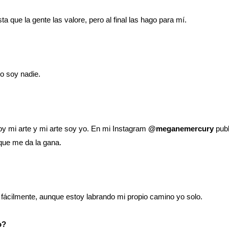
a que la gente las valore, pero al final las hago para mí.
o soy nadie.
y mi arte y mi arte soy yo. En mi Instagram
@meganemercury
publ
rque me da la gana.
ilmente, aunque estoy labrando mi propio camino yo solo.
o?