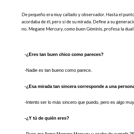
De pequeño era muy callado y observador. Hasta el punto 
acordaba de él, pero sí de su mirada. Define a su generaci
no. Megane Mercury, como buen Géminis, profesa la duali
-¿Eres tan buen chico como pareces?
-Nadie es tan bueno como parece.
-¿Esa mirada tan sincera corresponde a una person
-Intento ser lo más sincero que puedo, pero es algo mu
-¿Y tú de quién eres?
-Pues me llamo Megane Mercury y acabo de cumplir 25 a