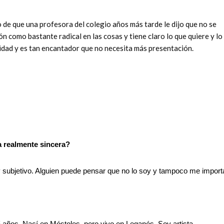
de que una profesora del colegio años más tarde le dijo que no se
ón como bastante radical en las cosas y tiene claro lo que quiere y lo
dad y es tan encantador que no necesita más presentación.
a realmente sincera?
y subjetivo. Alguien puede pensar que no lo soy y tampoco me import
ños. Nací en Móstoles, pero vivo en Leganés. Soy artista