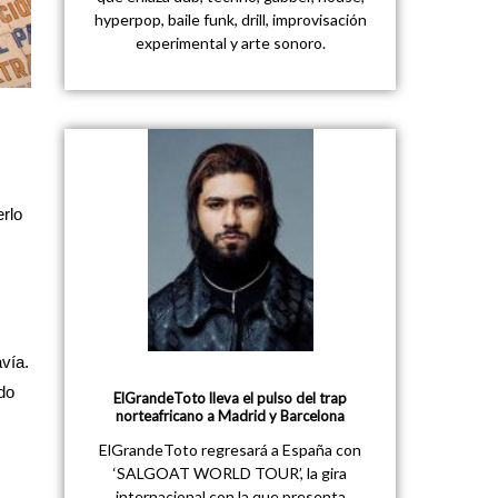
hyperpop, baile funk, drill, improvisación
experimental y arte sonoro.
rlo
vía.
do
ElGrandeToto lleva el pulso del trap
norteafricano a Madrid y Barcelona
ElGrandeToto regresará a España con
‘SALGOAT WORLD TOUR’, la gira
internacional con la que presenta