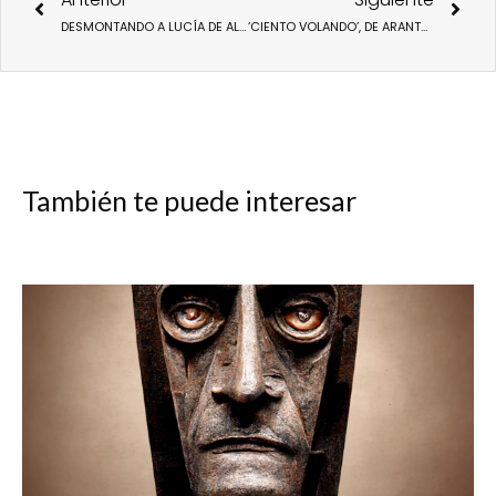
DESMONTANDO A LUCÍA DE ALBERTO UTRERA A LUCÍA FINALIZA SU RODAJE.
‘CIENTO VOLANDO’, DE ARANTXA AGUIRRE, UN DOCUMENTAL SOBRE EL ESCULTOR EDUARDO CHILLIDA CONDUCIDO POR JONE LASPIUR
También te puede interesar