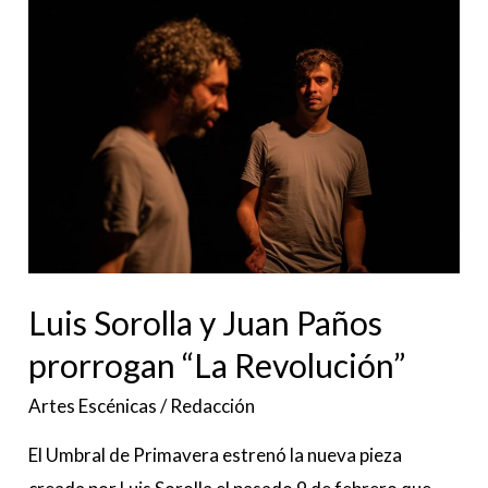
Luis
Sorolla
y
Juan
Paños
prorrogan
“La
Revolución”
Luis Sorolla y Juan Paños
prorrogan “La Revolución”
Artes Escénicas
/
Redacción
El Umbral de Primavera estrenó la nueva pieza