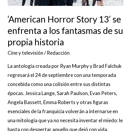
los
‘American Horror Story 13’ se
fantasmas
de
enfrenta a los fantasmas de su
su
propia historia
propia
Cine y televisión
/
Redacción
historia
La antología creada por Ryan Murphy y Brad Falchuk
regresará el 24 de septiembre con una temporada
concebida como una colisión entre sus distintas
épocas. Jessica Lange, Sarah Paulson, Evan Peters,
Angela Bassett, Emma Roberts y otras figuras
esenciales de la franquicia volverán a internarse en
una mitología que ya no necesita inventar el miedo: le
basta con despertar aquello que dejó con vida.