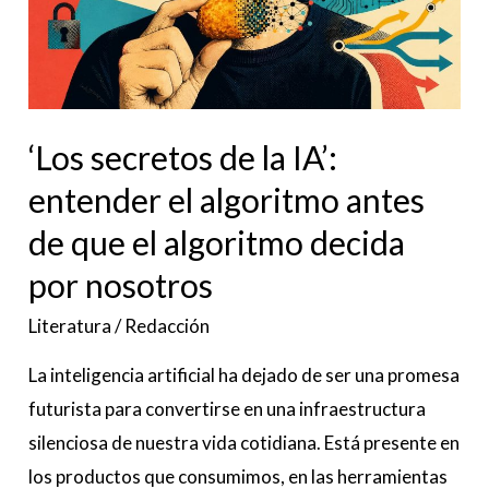
IA’:
entender
el
algoritmo
‘Los secretos de la IA’:
antes
de
entender el algoritmo antes
que
de que el algoritmo decida
el
por nosotros
algoritmo
decida
Literatura
/
Redacción
por
La inteligencia artificial ha dejado de ser una promesa
nosotros
futurista para convertirse en una infraestructura
silenciosa de nuestra vida cotidiana. Está presente en
los productos que consumimos, en las herramientas