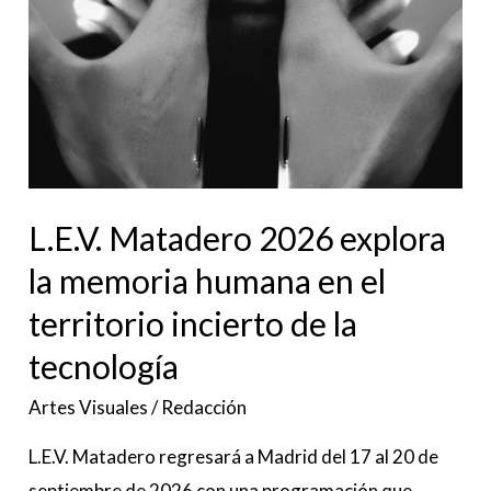
incierto
de
la
tecnología
L.E.V. Matadero 2026 explora
la memoria humana en el
territorio incierto de la
tecnología
Artes Visuales
/
Redacción
L.E.V. Matadero regresará a Madrid del 17 al 20 de
septiembre de 2026 con una programación que