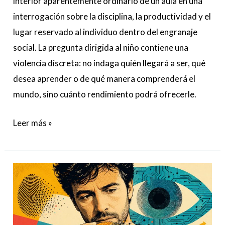
interior aparentemente ordinario de un aula en una
interrogación sobre la disciplina, la productividad y el
lugar reservado al individuo dentro del engranaje
social. La pregunta dirigida al niño contiene una
violencia discreta: no indaga quién llegará a ser, qué
desea aprender o de qué manera comprenderá el
mundo, sino cuánto rendimiento podrá ofrecerle.
Leer más »
‘Los
secretos
de
la