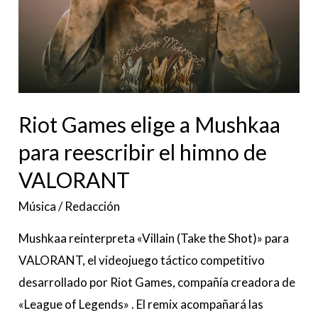
para
reescribir
el
himno
de
VALORANT
Riot Games elige a Mushkaa
para reescribir el himno de
VALORANT
Música
/
Redacción
Mushkaa reinterpreta «Villain (Take the Shot)» para
VALORANT, el videojuego táctico competitivo
desarrollado por Riot Games, compañía creadora de
«League of Legends» . El remix acompañará las