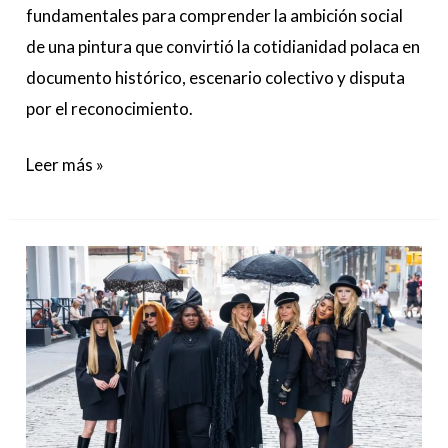
fundamentales para comprender la ambición social
de una pintura que convirtió la cotidianidad polaca en
documento histórico, escenario colectivo y disputa
por el reconocimiento.
Leer más »
‘American
Horror
Story
13’
se
enfrenta
a