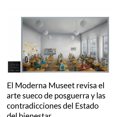
El
Moderna
Museet
revisa
el
arte
sueco
de
El Moderna Museet revisa el
posguerra
y
arte sueco de posguerra y las
las
contradicciones del Estado
contradicciones
del bienestar
del