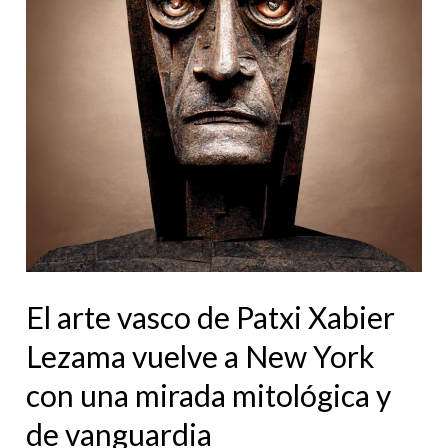
Patxi
Xabier
Lezama
vuelve
a
New
York
con
una
mirada
El arte vasco de Patxi Xabier
mitológica
Lezama vuelve a New York
y
con una mirada mitológica y
de
vanguardia
de vanguardia