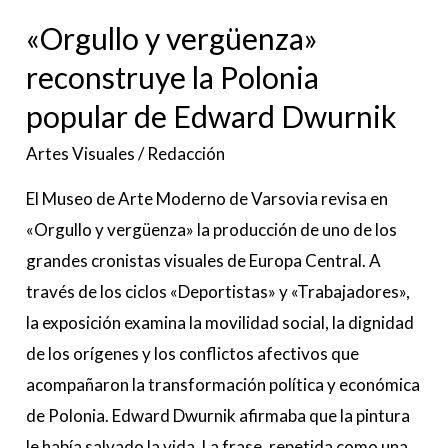
Edward
«Orgullo y vergüenza»
Dwurnik
reconstruye la Polonia
popular de Edward Dwurnik
Artes Visuales
/
Redacción
El Museo de Arte Moderno de Varsovia revisa en
«Orgullo y vergüenza» la producción de uno de los
grandes cronistas visuales de Europa Central. A
través de los ciclos «Deportistas» y «Trabajadores»,
la exposición examina la movilidad social, la dignidad
de los orígenes y los conflictos afectivos que
acompañaron la transformación política y económica
de Polonia. Edward Dwurnik afirmaba que la pintura
le había salvado la vida. La frase, repetida como una