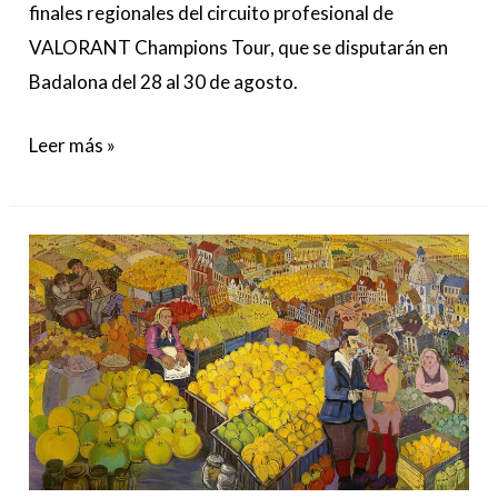
finales regionales del circuito profesional de
VALORANT Champions Tour, que se disputarán en
Badalona del 28 al 30 de agosto.
Leer más »
«Orgullo
y
vergüenza»
reconstruye
la
Polonia
popular
de