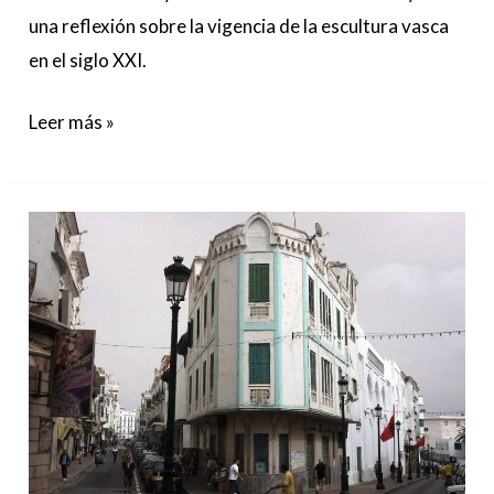
una reflexión sobre la vigencia de la escultura vasca
en el siglo XXI.
Leer más »
Mostafa
Akalay
Nasser
reconstruye
la
historia
urbana
y