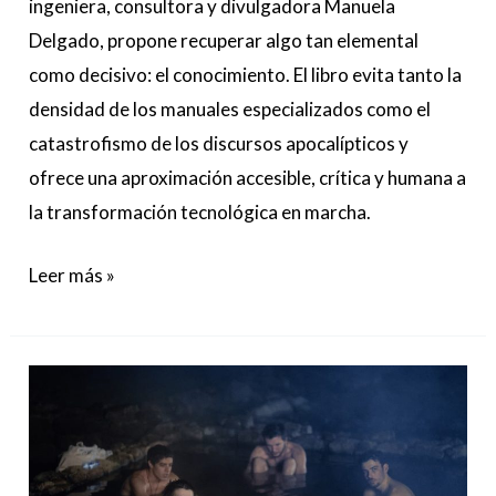
ingeniera, consultora y divulgadora Manuela
Delgado, propone recuperar algo tan elemental
como decisivo: el conocimiento. El libro evita tanto la
densidad de los manuales especializados como el
catastrofismo de los discursos apocalípticos y
ofrece una aproximación accesible, crítica y humana a
la transformación tecnológica en marcha.
Leer más »
‘Anoche
conquisté
Tebas’
convierte