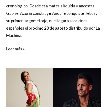
cronológico. Desde esa materia líquida y ancestral,
Gabriel Azorín construye ‘Anoche conquisté Tebas’,
su primer largometraje, que llegará a los cines
españoles el próximo 28 de agosto distribuido por La
Machina.
Leer más »
Diana
Navarro
reivindica
una
copla