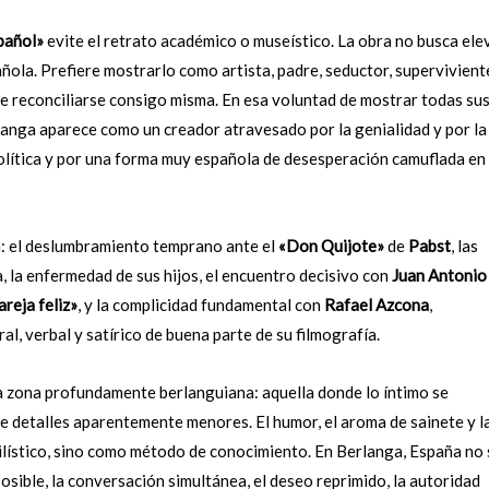
pañol»
evite el retrato académico o museístico. La obra no busca ele
añola. Prefiere mostrarlo como artista, padre, seductor, supervivient
e reconciliarse consigo misma. En esa voluntad de mostrar todas su
rlanga aparece como un creador atravesado por la genialidad y por la
z política y por una forma muy española de desesperación camuflada en
a: el deslumbramiento temprano ante el
«Don Quijote»
de
Pabst
, las
, la enfermedad de sus hijos, el encuentro decisivo con
Juan Antonio
areja feliz»
, y la complicidad fundamental con
Rafael Azcona
,
l, verbal y satírico de buena parte de su filmografía.
una zona profundamente berlanguiana: aquella donde lo íntimo se
 de detalles aparentemente menores. El humor, el aroma de sainete y l
ilístico, sino como método de conocimiento. En Berlanga, España no 
posible, la conversación simultánea, el deseo reprimido, la autoridad