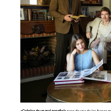
«Crónica de un mal español»
nace de una de las frases m