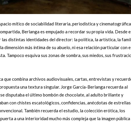
espacio mítico de sociabilidad literaria, periodística y cinematográfica
 compartida, Berlanga es empujado a recordar su propia vida. Desde 
as distintas identidades del director: la política, la artística, la fami
a dimensión más íntima de su abuelo, ni esa relación particular con e
sta. Tampoco esquiva sus zonas de sombra, sus miedos, sus frustraci
ca que combina archivos audiovisuales, cartas, entrevistas y recuerd
 propuesta una textura singular. Jorge García-Berlanga recuerda al
se disputaba el último bombón de chocolate, al adulto brillante y
ban con chistes escatológicos, confidencias, anécdotas de estrellas
vencional. También recuerda el estudio, la colección erótica, los
a puerta a una interioridad mucho más compleja que la imagen pública