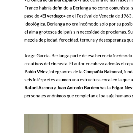
Franco habría definido a Berlanga no como comunista, si
pase de
«El verdugo»
en el Festival de Venecia de 1963
ideológica. Berlanga no era incómodo solo por su posibl
el alma grotesca del país sin necesidad de proclamas. S
mezcla de piedad, ferocidad, ternura y desesperanza que s
Jorge García-Berlanga parte de esa herencia incómoda p
creativos del cineasta. El autor encabeza además el rep
Pablo Vélez
, integrantes de la
Compañía Balmoral
, fun
seis intérpretes asumen una estructura coral en la que a
Rafael Azcona
y
Juan Antonio Bardem
hasta
Edgar Nevi
personajes anónimos que completan el paisaje humano d