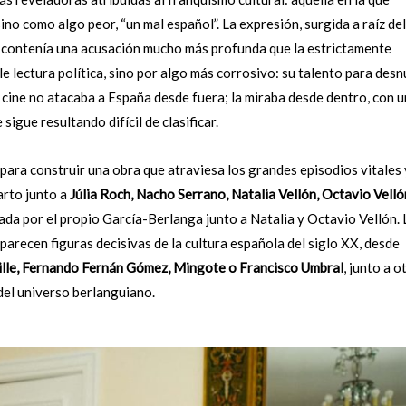
no como algo peor, “un mal español”. La expresión, surgida a raíz del
, contenía una acusación mucho más profunda que la estrictamente
e lectura política, sino por algo más corrosivo: su talento para des
u cine no atacaba a España desde fuera; la miraba desde dentro, con 
igue resultando difícil de clasificar.
ara construir una obra que atraviesa los grandes episodios vitales 
arto junto a
Júlia Roch, Nacho Serrano, Natalia Vellón, Octavio Velló
dada por el propio García-Berlanga junto a Natalia y Octavio Vellón.
parecen figuras decisivas de la cultura española del siglo XX, desde
lle, Fernando Fernán Gómez, Mingote o Francisco Umbral
, junto a o
el universo berlanguiano.