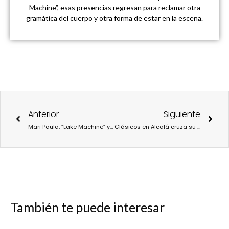
Machine”, esas presencias regresan para reclamar otra
gramática del cuerpo y otra forma de estar en la escena.
Ant
Sigu
Anterior
Siguiente
Mari Paula, “Lake Machine” y la rebelión coreográfica de las mujeres del canon
Clásicos en Alcalá cruza su ecuador con Paloma San Basilio, El Brujo y una escena que reimagina el Siglo de Oro
También te puede interesar