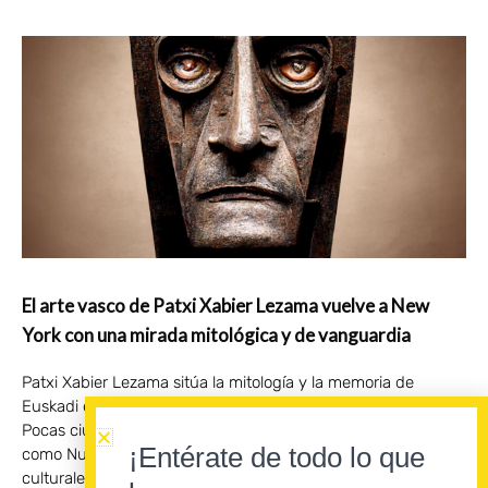
El arte vasco de Patxi Xabier Lezama vuelve a New
York con una mirada mitológica y de vanguardia
Patxi Xabier Lezama sitúa la mitología y la memoria de
Euskadi en el circuito internacional del arte contemporáneo.
Pocas ciudades condensan el pulso del arte contemporáneo
¡Entérate de todo lo que
como Nueva York. Sus museos, galerías, ferias y centros
culturales funcionan como un laboratorio donde conviven las