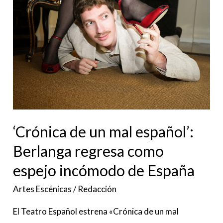
de
un
mal
español’:
Berlanga
regresa
como
espejo
incómodo
‘Crónica de un mal español’:
de
Berlanga regresa como
España
espejo incómodo de España
Artes Escénicas
/
Redacción
El Teatro Español estrena «Crónica de un mal