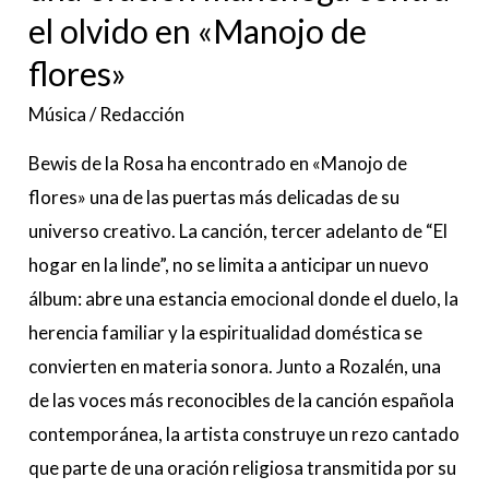
el
el olvido en «Manojo de
olvido
flores»
en
«Manojo
Música
/
Redacción
de
Bewis de la Rosa ha encontrado en «Manojo de
flores»
flores» una de las puertas más delicadas de su
universo creativo. La canción, tercer adelanto de “El
hogar en la linde”, no se limita a anticipar un nuevo
álbum: abre una estancia emocional donde el duelo, la
herencia familiar y la espiritualidad doméstica se
convierten en materia sonora. Junto a Rozalén, una
de las voces más reconocibles de la canción española
contemporánea, la artista construye un rezo cantado
que parte de una oración religiosa transmitida por su