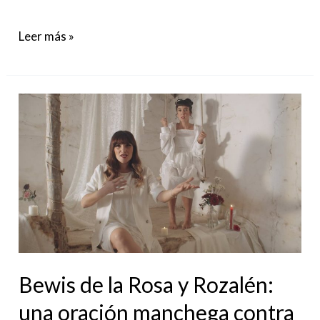
Leer más »
Bewis
de
la
Rosa
y
Rozalén:
una
oración
Bewis de la Rosa y Rozalén:
manchega
contra
una oración manchega contra