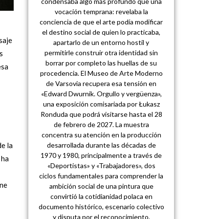
condensaba algo más profundo que una
vocación temprana: revelaba la
conciencia de que el arte podía modificar
el destino social de quien lo practicaba,
saje
apartarlo de un entorno hostil y
permitirle construir otra identidad sin
s
borrar por completo las huellas de su
esa
procedencia. El Museo de Arte Moderno
de Varsovia recupera esa tensión en
«Edward Dwurnik. Orgullo y vergüenza»,
una exposición comisariada por Łukasz
Ronduda que podrá visitarse hasta el 28
de febrero de 2027. La muestra
concentra su atención en la producción
e la
desarrollada durante las décadas de
1970 y 1980, principalmente a través de
 ha
«Deportistas» y «Trabajadores», dos
ciclos fundamentales para comprender la
ene
ambición social de una pintura que
convirtió la cotidianidad polaca en
documento histórico, escenario colectivo
y disputa por el reconocimiento.