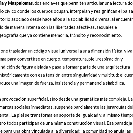
ria y Maspalomas
, dos enclaves que permiten articular una lectura do
o cívico donde los cuerpos ocupan, interpelan y resignifican el paisa
ritorio asociado desde hace años a la sociabilidad diversa, al encuent
do de manera intensa con las libertades afectivas, sexuales e
a geografía que ya contiene memoria, tránsito y reconocimiento.
e trasladar un código visual universal a una dimensión física, viva
ma para convertirse en cuerpo, temperatura, piel, respiración y
dición de figura aislada y pasa a formar parte de una arquitectura
 históricamente con esa tensión entre singularidad y multitud: el cue
roduce una imagen de fuerza, insistencia y permanencia simbólica.
a provocación superficial, sino desde una gramática más compleja. La
 marcas sociales inmediatas, suspende parcialmente las jerarquías de
ntal. La piel se transforma en soporte de igualdad y, al mismo tiemp
pero todos participan de una misma construcción visual. Esa paradoja
e para una obra vinculada a la diversidad: la comunidad no anula las