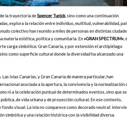
de la trayectoria de
Spencer Tunick
, sino como una continuación
as, explora la relación entre individuo, multitud, vulnerabilidad, pai
snudo colectivo han reunido a miles de personas en distintas ciudade
materia estética, política y comunitaria. En
«GRAN SPECTRUM»
, 
rte carga simbólica: Gran Canaria, y por extensión el archipiélago
sino como superficie cultural donde la diversidad ha alcanzado una
a. Las Islas Canarias, y Gran Canaria de manera particular, han
rnacional asociada a la apertura, la convivencia y la normalización d
smo ni a la celebración puntual de determinados eventos, sino que se
ública, de vida urbana y de proyección cultural. En ese contexto,
le fondo visual. La isla no comparece como decorado neutral: intervi
ón simbólica y una relación histórica con la visibilidad diversa.