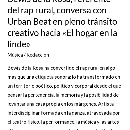
Urban
del rap rural, conversa con
Beat
Urban Beat en pleno tránsito
en
pleno
creativo hacia «El hogar en la
tránsito
linde»
creativo
Música
/
Redacción
hacia
«El
Bewis de la Rosa ha convertido el rap rural en algo
hogar
más que una etiqueta sonora: lo ha transformado en
en
un territorio poético, político y corporal desde el que
la
pensar la pertenencia, la memoria y la posibilidad de
linde»
levantar una casa propia en los márgenes. Artista
interdisciplinar formada en la danza, atravesada por
el teatro físico, la performance, la música y las artes