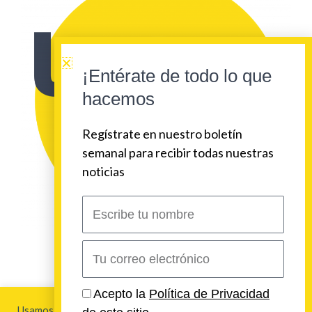
¡Entérate de todo lo que
hacemos
Regístrate en nuestro boletín
semanal para recibir todas nuestras
noticias
Escribe
tu
nombre
Correo
electrónico
2026 Urban Beat Contenidos
Acepto la
Política de Privacidad
Usamos cookies para brindarte la mejor experiencia en esta