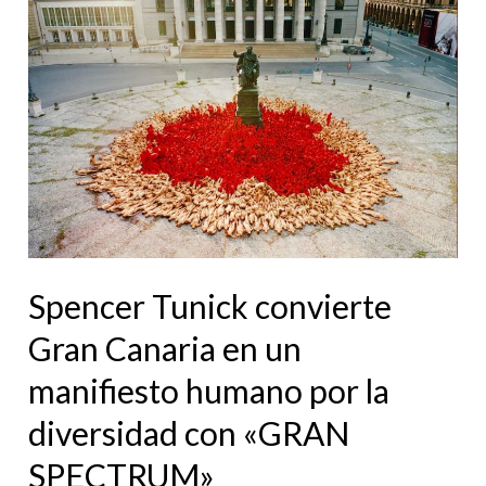
convierte
Gran
Canaria
en
un
manifiesto
humano
por
la
Spencer Tunick convierte
diversidad
Gran Canaria en un
con
«GRAN
manifiesto humano por la
SPECTRUM»
diversidad con «GRAN
SPECTRUM»