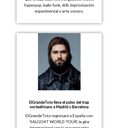
hyperpop, baile funk, drill, improvisación
experimental y arte sonoro.
ElGrandeToto lleva el pulso del trap
norteafricano a Madrid y Barcelona
ElGrandeToto regresará a España con
‘SALGOAT WORLD TOUR’, la gira
internacional con la que presenta