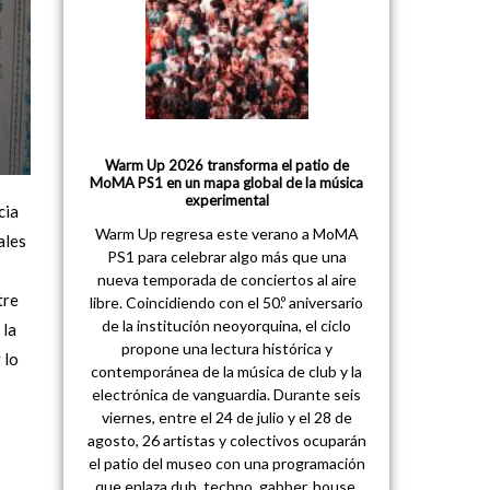
Warm Up 2026 transforma el patio de
MoMA PS1 en un mapa global de la música
experimental
cia
Warm Up regresa este verano a MoMA
ales
PS1 para celebrar algo más que una
nueva temporada de conciertos al aire
tre
libre. Coincidiendo con el 50.º aniversario
de la institución neoyorquina, el ciclo
 la
propone una lectura histórica y
 lo
contemporánea de la música de club y la
electrónica de vanguardia. Durante seis
viernes, entre el 24 de julio y el 28 de
agosto, 26 artistas y colectivos ocuparán
el patio del museo con una programación
que enlaza dub, techno, gabber, house,