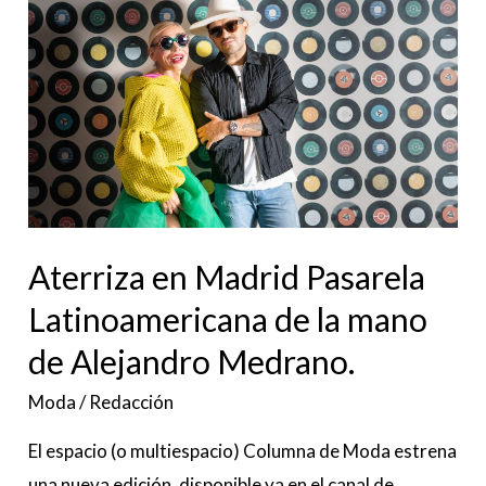
Aterriza
en
Madrid
Pasarela
Latinoamericana
de
la
mano
Aterriza en Madrid Pasarela
de
Alejandro
Latinoamericana de la mano
Medrano.
de Alejandro Medrano.
Moda
/
Redacción
El espacio (o multiespacio) Columna de Moda estrena
una nueva edición, disponible ya en el canal de