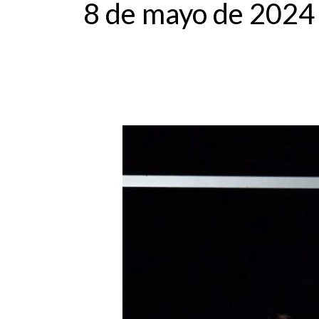
8 de mayo de 2024
‘Oveja
perdida’,
una
protesta
laboral
de
Brai
Kobla
en
Cuarta