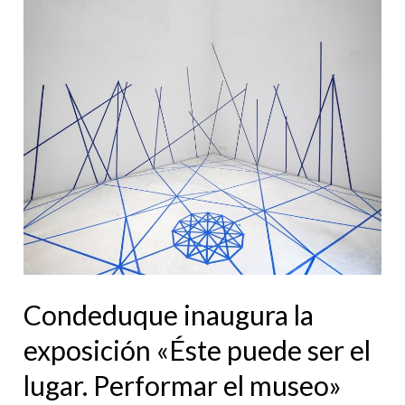
Condeduque
inaugura
la
exposición
«Éste
puede
ser
el
lugar.
Performar
el
Condeduque inaugura la
museo»
exposición «Éste puede ser el
lugar. Performar el museo»