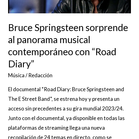
musical
contemporáneo
con
Bruce Springsteen sorprende
“Road
al panorama musical
Diary”
contemporáneo con “Road
Diary”
Música
/
Redacción
El documental “Road Diary: Bruce Springsteen and
The E Street Band”, se estrena hoy y presenta un
acceso sin precedentes a su gira mundial 2023/24.
Junto con el documental, ya disponible en todas las
plataformas de streaming llega una nueva
recopilación de 24 temas en directo, como se