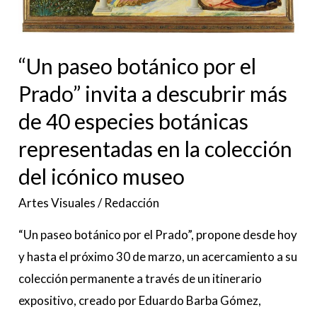
más
de
40
“Un paseo botánico por el
especies
Prado” invita a descubrir más
botánicas
de 40 especies botánicas
representadas
en
representadas en la colección
la
del icónico museo
colección
Artes Visuales
/
Redacción
del
icónico
“Un paseo botánico por el Prado”, propone desde hoy
museo
y hasta el próximo 30 de marzo, un acercamiento a su
colección permanente a través de un itinerario
expositivo, creado por Eduardo Barba Gómez,