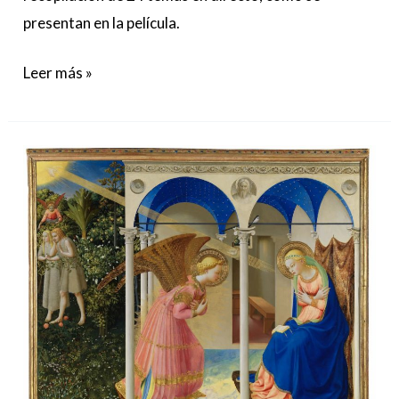
presentan en la película.
Leer más »
“Un
paseo
botánico
por
el
Prado”
invita
a
descubrir