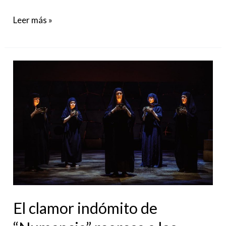
Leer más »
El
clamor
indómito
de
“Numancia”
regresa
a
los
Teatros
El clamor indómito de
del
Canal