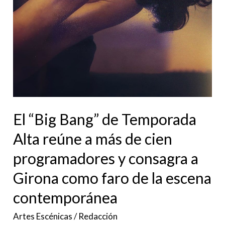
programadores
y
consagra
a
Girona
como
faro
El “Big Bang” de Temporada
de
la
Alta reúne a más de cien
escena
programadores y consagra a
contemporánea
Girona como faro de la escena
contemporánea
Artes Escénicas
/
Redacción