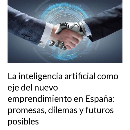
La
inteligencia
artificial
como
eje
del
nuevo
emprendimiento
en
La inteligencia artificial como
España:
eje del nuevo
promesas,
emprendimiento en España:
dilemas
promesas, dilemas y futuros
y
futuros
posibles
posibles