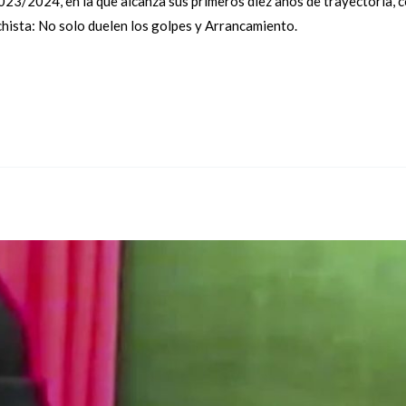
023/2024, en la que alcanza sus primeros diez años de trayectoria,
hista: No solo duelen los golpes y Arrancamiento.