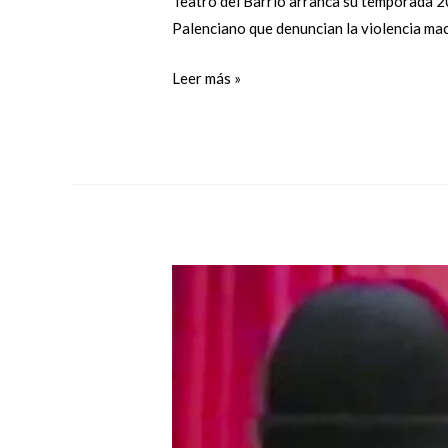
Teatro del Barrio arranca su temporada 2
Palenciano que denuncian la violencia mac
Leer más »
«HECHO
EN
CASA.
VÍDEO
ARTE
DOMÉSTICO
ACTUAL