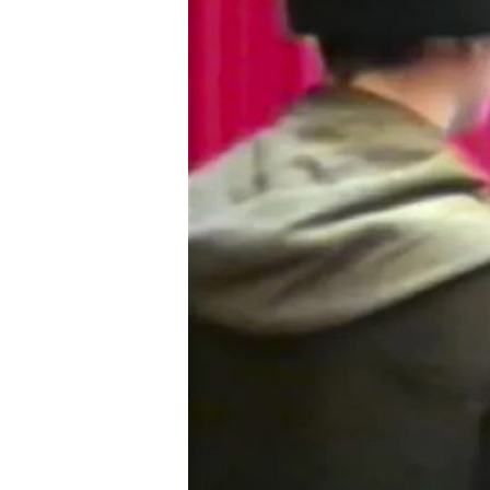
EN
ESPAÑA»