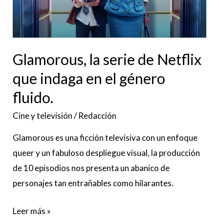
que
indaga
en
Glamorous, la serie de Netflix
el
género
que indaga en el género
fluido.
fluido.
Cine y televisión
/
Redacción
Glamorous es una ficción televisiva con un enfoque
queer y un fabuloso despliegue visual, la producción
de 10 episodios nos presenta un abanico de
personajes tan entrañables como hilarantes.
Leer más »