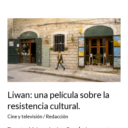
Liwan:
una
película
sobre
la
resistencia
cultural.
Liwan: una película sobre la
resistencia cultural.
Cine y televisión
/
Redacción