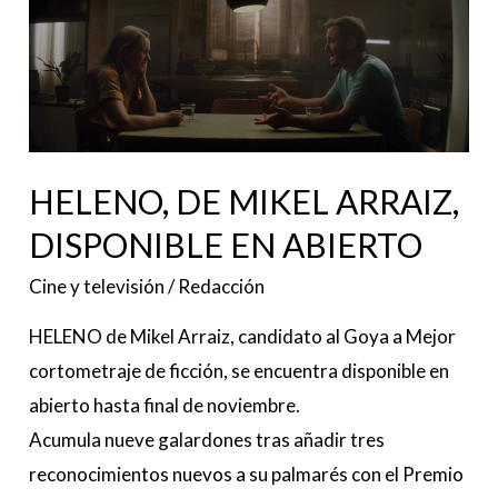
HELENO,
DE
MIKEL
ARRAIZ,
DISPONIBLE
EN
HELENO, DE MIKEL ARRAIZ,
ABIERTO
DISPONIBLE EN ABIERTO
Cine y televisión
/
Redacción
HELENO de Mikel Arraiz, candidato al Goya a Mejor
cortometraje de ficción, se encuentra disponible en
abierto hasta final de noviembre.
Acumula nueve galardones tras añadir tres
reconocimientos nuevos a su palmarés con el Premio