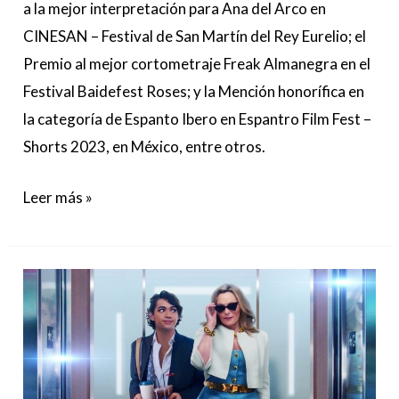
a la mejor interpretación para Ana del Arco en
CINESAN – Festival de San Martín del Rey Eurelio; el
Premio al mejor cortometraje Freak Almanegra en el
Festival Baidefest Roses; y la Mención honorífica en
la categoría de Espanto Ibero en Espantro Film Fest –
Shorts 2023, en México, entre otros.
Leer más »
Glamorous,
la
serie
de
Netflix