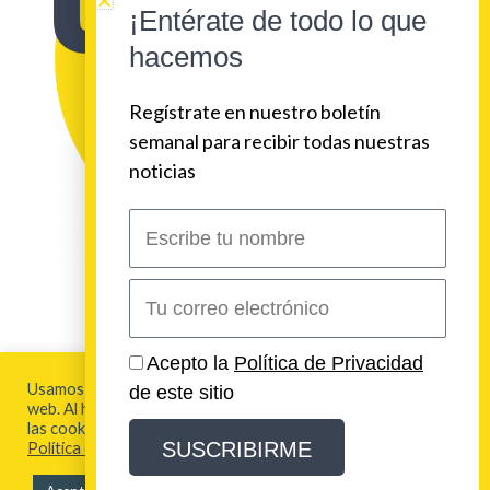
¡Entérate de todo lo que
hacemos
Regístrate en nuestro boletín
semanal para recibir todas nuestras
noticias
Escribe
tu
nombre
Correo
electrónico
2026 Urban Beat Contenidos
Acepto la
Política de Privacidad
Usamos cookies para brindarte la mejor experiencia en esta
de este sitio
web. Al hacer clic en "Aceptar todo", acepta el uso de TODAS
Aviso Legal y Política de Privacidad
las cookies. Para más información visita nuestra
SUSCRIBIRME
Política de Cookies
Política de Cookies