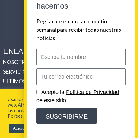
hacemos
Regístrate en nuestro boletín
semanal para recibir todas nuestras
noticias
ENLACES CORPORATIVOS
Escribe
tu
NOSOTROS
PLAN DE COMUNICACIONES 360
nombre
SERVICIOS
REVISTA URBAN BEAT
Correo
electrónico
ULTIMOS TRABAJOS
CLIENTES
LOS ORIGENES DE URBAN BEAT
CONTACTO
Acepto la
Política de Privacidad
Usamos cookies para brindarte la mejor experiencia en esta
de este sitio
web. Al hacer clic en "Aceptar todo", acepta el uso de TODAS
2026 Urban Beat Contenidos
las cookies. Para más información visita nuestra
SUSCRIBIRME
Política de Cookies
Aceptar todo