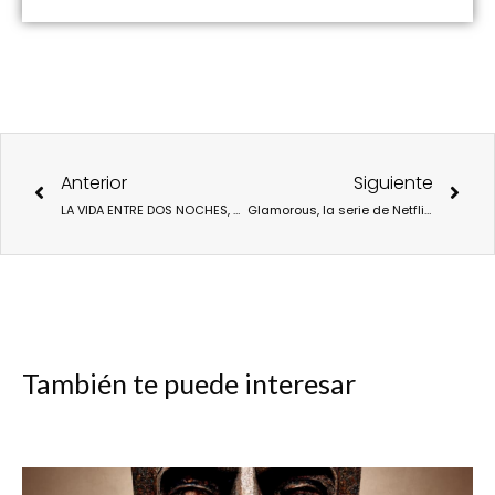
Ant
Sigu
Anterior
Siguiente
LA VIDA ENTRE DOS NOCHES, UNA HISTORIA SOBRE EL CUIDADO Y LA DEPENDENCIA QUE LLEGA A LOS GOYA TRAS NUMEROSOS PREMIOS
Glamorous, la serie de Netflix que indaga en el género fluido.
También te puede interesar