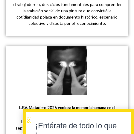
«Trabajadores», dos ciclos fundamentales para comprender
la ambición social de una pintura que convirtió la
cotidianidad polaca en documento histórico, escenario
colectivo y disputa por el reconocimiento.
L.E.V. Matadero 2026 explora la memoria humana en el
territorio incierto de la tecnología
L.E.V. Matadero regresará a Madrid del 17 al 20 de
¡Entérate de todo lo que
septiembre de 2026 con una programación que utiliza la