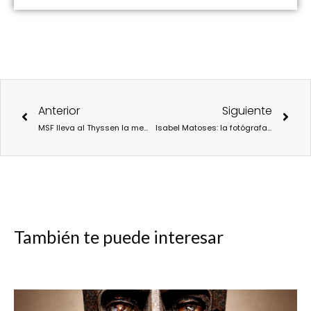
Ant
Sigu
Anterior
Siguiente
MSF lleva al Thyssen la memoria herida de Sudán con ‘Esperanza a la fuerza’
Isabel Matoses: la fotógrafa que escribió con luz lo invisible
También te puede interesar