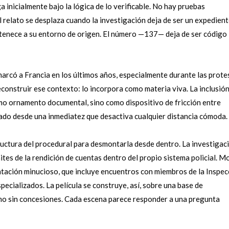
 inicialmente bajo la lógica de lo verificable. No hay pruebas
l relato se desplaza cuando la investigación deja de ser un expedient
ertenece a su entorno de origen. El número —137— deja de ser código
e marcó a Francia en los últimos años, especialmente durante las prote
 reconstruir ese contexto: lo incorpora como materia viva. La inclusió
mo ornamento documental, sino como dispositivo de fricción entre
elado desde una inmediatez que desactiva cualquier distancia cómoda.
uctura del procedural para desmontarla desde dentro. La investigac
ites de la rendición de cuentas dentro del propio sistema policial. Mo
tación minucioso, que incluye encuentros con miembros de la Inspec
pecializados. La película se construye, así, sobre una base de
smo sin concesiones. Cada escena parece responder a una pregunta