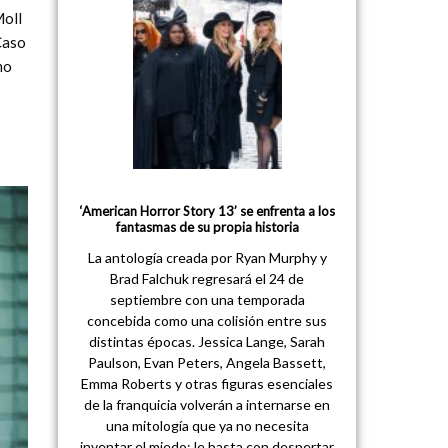
Moll
 Caso
mo
‘American Horror Story 13’ se enfrenta a los
fantasmas de su propia historia
La antología creada por Ryan Murphy y
Brad Falchuk regresará el 24 de
septiembre con una temporada
concebida como una colisión entre sus
distintas épocas. Jessica Lange, Sarah
Paulson, Evan Peters, Angela Bassett,
Emma Roberts y otras figuras esenciales
de la franquicia volverán a internarse en
una mitología que ya no necesita
inventar el miedo: le basta con despertar