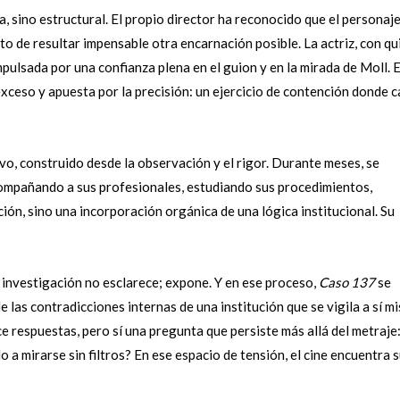
, sino estructural. El propio director ha reconocido que el personaje
nto de resultar impensable otra encarnación posible. La actriz, con qu
ulsada por una confianza plena en el guion y en la mirada de Moll. 
exceso y apuesta por la precisión: un ejercicio de contención donde 
ivo, construido desde la observación y el rigor. Durante meses, se
ompañando a sus profesionales, estudiando sus procedimientos,
ción, sino una incorporación orgánica de una lógica institucional. Su
 investigación no esclarece; expone. Y en ese proceso,
Caso 137
se
e las contradicciones internas de una institución que se vigila a sí m
e respuestas, pero sí una pregunta que persiste más allá del metraje
a mirarse sin filtros? En ese espacio de tensión, el cine encuentra 