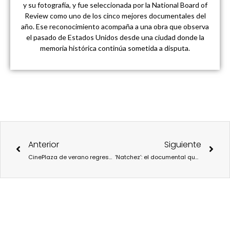
y su fotografía, y fue seleccionada por la National Board of
Review como uno de los cinco mejores documentales del
año. Ese reconocimiento acompaña a una obra que observa
el pasado de Estados Unidos desde una ciudad donde la
memoria histórica continúa sometida a disputa.
Ant
Sigu
Anterior
Siguiente
CinePlaza de verano regresa a Matadero Madrid con ‘Superestrellas 3’: música, cine de culto y noches al aire libre
‘Natchez’: el documental que deconstruye la postal romántica del Viejo Sur