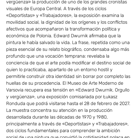
vergüenza» la producción de uno de los grandes cronistas
visuales de Europa Central. A través de los ciclos
«Deportistas» y «Trabajadores», la exposición examina la
movilidad social, la dignidad de los orígenes y los conflictos
afectivos que acompañaron la transformación política y
económica de Polonia. Edward Dwurnik afirmaba que la
pintura le había salvado la vida. La frase, repetida como una
pieza esencial de su relato biográfico, condensaba algo más
profundo que una vocación temprana: revelaba la
conciencia de que el arte podía modificar el destino social de
quien lo practicaba, apartarlo de un entorno hostil y
permitirle construir otra identidad sin borrar por completo las
huellas de su procedencia. El Museo de Arte Moderno de
Varsovia recupera esa tensión en «Edward Dwurnik. Orgullo
y vergüenza», una exposición comisariada por Łukasz
Ronduda que podrá visitarse hasta el 28 de febrero de 2027.
La muestra concentra su atención en la producción
desarrollada durante las décadas de 1970 y 1980,
principalmente a través de «Deportistas» y «Trabajadores»,
dos ciclos fundamentales para comprender la ambición
social de una pintura que convirtió la cotidianidad polaca en