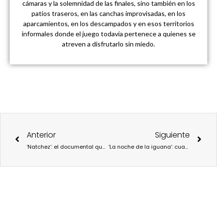
cámaras y la solemnidad de las finales, sino también en los
patios traseros, en las canchas improvisadas, en los
aparcamientos, en los descampados y en esos territorios
informales donde el juego todavía pertenece a quienes se
atreven a disfrutarlo sin miedo.
Ant
Sigu
Anterior
Siguiente
‘Natchez’: el documental que deconstruye la postal romántica del Viejo Sur
‘La noche de la iguana’: cuando Hollywood convirtió Puerto Vallarta en leyenda