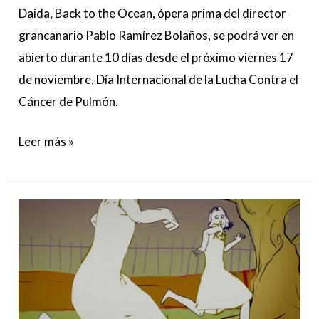
Daida, Back to the Ocean, ópera prima del director
CONTRA
grancanario Pablo Ramírez Bolaños, se podrá ver en
EL
abierto durante 10 días desde el próximo viernes 17
CÁNCER
de noviembre, Día Internacional de la Lucha Contra el
DE
Cáncer de Pulmón.
PULMÓN
Leer más »
Y
EVA
TAMBIÉN,
EL
CORTOMETRAJE