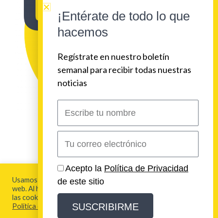
¡Entérate de todo lo que
hacemos
Regístrate en nuestro boletín
semanal para recibir todas nuestras
noticias
Escribe
tu
nombre
Correo
electrónico
2026 Urban Beat Contenidos
Acepto la
Política de Privacidad
Usamos cookies para brindarte la mejor experiencia en esta
de este sitio
web. Al hacer clic en "Aceptar todo", acepta el uso de TODAS
Aviso Legal y Política de Privacidad
las cookies. Para más información visita nuestra
SUSCRIBIRME
Política de Cookies
Política de Cookies