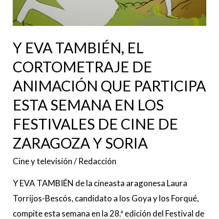
DE
ANIMACIÓN
QUE
Y EVA TAMBIÉN, EL
PARTICIPA
ESTA
CORTOMETRAJE DE
SEMANA
ANIMACIÓN QUE PARTICIPA
EN
ESTA SEMANA EN LOS
LOS
FESTIVALES DE CINE DE
FESTIVALES
DE
ZARAGOZA Y SORIA
CINE
Cine y televisión
/
Redacción
DE
ZARAGOZA
Y EVA TAMBIÉN de la cineasta aragonesa Laura
Y
Torrijos-Bescós, candidato a los Goya y los Forqué,
SORIA
compite esta semana en la 28.ª edición del Festival de