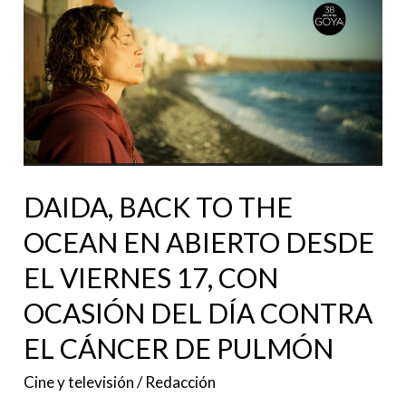
DAIDA,
BACK
TO
THE
OCEAN
EN
ABIERTO
DESDE
DAIDA, BACK TO THE
EL
OCEAN EN ABIERTO DESDE
VIERNES
EL VIERNES 17, CON
17,
OCASIÓN DEL DÍA CONTRA
CON
OCASIÓN
EL CÁNCER DE PULMÓN
DEL
Cine y televisión
/
Redacción
DÍA