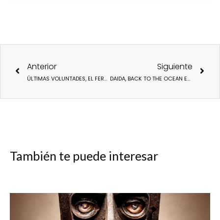
Ant
Sigu
Anterior
Siguiente
ÚLTIMAS VOLUNTADES, EL FERNANDO TEJERO MÁS DRAMÁTICO
DAIDA, BACK TO THE OCEAN EN ABIERTO DESDE EL VIERNES 17, CON OCASIÓN DEL DÍA CONTRA EL CÁNCER DE PULMÓN
También te puede interesar