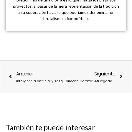
proyectos, al pasar de la mera reorientación de la tradición
a su superación hacia lo que podríamos denominar un
brutalismo lírico-poético.
Ant
Sigu
Anterior
Siguiente
Inteligencia artificial y sesgos médicos: cuando el algoritmo también discrimina
Ximena Caraza: «Mi legado sería saber que Casa de México ha contribuido a que México y España estén cada vez más unidos»
También te puede interesar