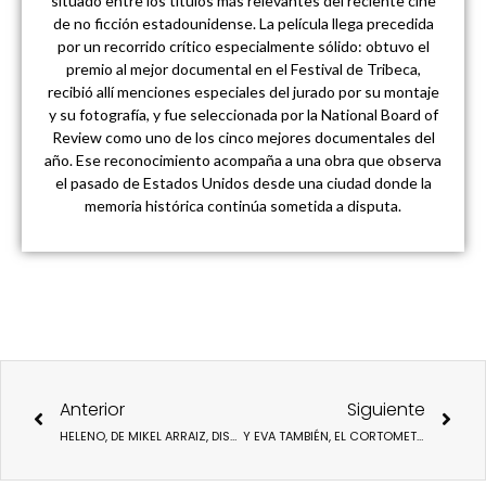
situado entre los títulos más relevantes del reciente cine
de no ficción estadounidense. La película llega precedida
por un recorrido crítico especialmente sólido: obtuvo el
premio al mejor documental en el Festival de Tribeca,
recibió allí menciones especiales del jurado por su montaje
y su fotografía, y fue seleccionada por la National Board of
Review como uno de los cinco mejores documentales del
año. Ese reconocimiento acompaña a una obra que observa
el pasado de Estados Unidos desde una ciudad donde la
memoria histórica continúa sometida a disputa.
Ant
Sigu
Anterior
Siguiente
HELENO, DE MIKEL ARRAIZ, DISPONIBLE EN ABIERTO
Y EVA TAMBIÉN, EL CORTOMETRAJE DE ANIMACIÓN QUE PARTICIPA ESTA SEMANA EN LOS FESTIVALES DE CINE DE ZARAGOZA Y SORIA