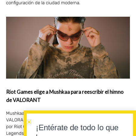
configuración de la ciudad moderna.
Riot Games elige a Mushkaa para reescribir el himno
de VALORANT
Mushkaa reinterpreta «Villain (Take the Shot)» para
VALORANT, el videojuego táctico competitivo desarrollado
¡Entérate de todo lo que
por Riot Games, compañía creadora de «League of
Legends» . El remix acompañará las finales regionales del