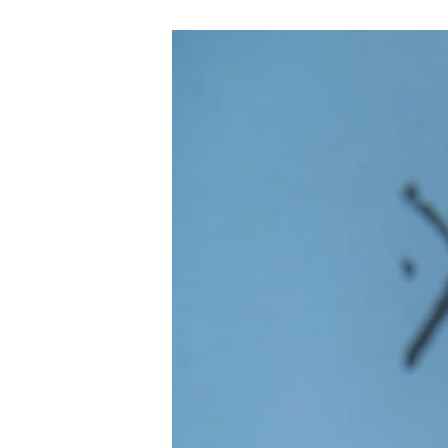
EVA
CATALÀ
GROUP
EN
CONCIERTO
EN
LAS
VI
RESIDENCIAS
DE
JAZZ
CONDEDUQUE