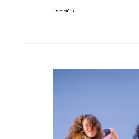
Leer más »
CERTAMEN
COREOGRÁFICO
DE
MADRID
LLEGA
A
SU
37