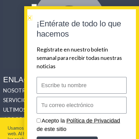
¡Entérate de todo lo que
hacemos
Regístrate en nuestro boletín
semanal para recibir todas nuestras
noticias
ENLACES CORPORATIVOS
Escribe
tu
NOSOTROS
PLAN DE COMUNICACIONES 360
nombre
SERVICIOS
REVISTA URBAN BEAT
Correo
electrónico
ULTIMOS TRABAJOS
CLIENTES
LOS ORIGENES DE URBAN BEAT
CONTACTO
Acepto la
Política de Privacidad
Usamos cookies para brindarte la mejor experiencia en esta
de este sitio
web. Al hacer clic en "Aceptar todo", acepta el uso de TODAS
2026 Urban Beat Contenidos