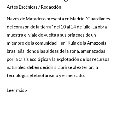
Amazonas
Artes Escénicas
/
Redacción
llega
Naves de Matadero presenta en Madrid “Guardianes
a
del corazón de la tierra” del 10 al 14 de julio. La obra
Madrid.
muestra el viaje de vuelta a sus orígenes de un
miembro de la comunidad Huni Kuin de la Amazonia
brasileña, donde las aldeas de la zona, amenazadas
por la crisis ecológica y la explotación de los recursos
naturales, deben decidir si abrirse al exterior, la
tecnología, el etnoturismo y el mercado.
Leer más »