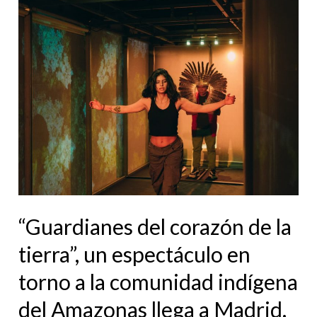
“Guardianes
del
corazón
de
la
tierra”,
un
espectáculo
en
torno
“Guardianes del corazón de la
a
la
tierra”, un espectáculo en
comunidad
torno a la comunidad indígena
indígena
del Amazonas llega a Madrid.
del