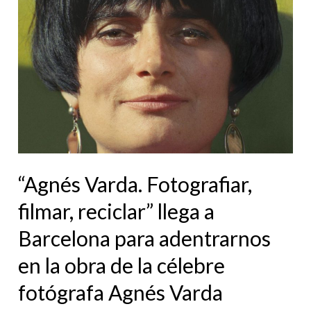
Fotografiar,
filmar,
reciclar”
llega
a
Barcelona
para
adentrarnos
en
“Agnés Varda. Fotografiar,
la
filmar, reciclar” llega a
obra
Barcelona para adentrarnos
de
en la obra de la célebre
la
célebre
fotógrafa Agnés Varda
fotógrafa