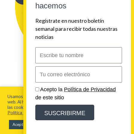
hacemos
Regístrate en nuestro boletín
semanal para recibir todas nuestras
noticias
Escribe
tu
nombre
Correo
electrónico
2026 Urban Beat Contenidos
Acepto la
Política de Privacidad
Usamos cookies para brindarte la mejor experiencia en esta
de este sitio
web. Al hacer clic en "Aceptar todo", acepta el uso de TODAS
Aviso Legal y Política de Privacidad
las cookies. Para más información visita nuestra
SUSCRIBIRME
Política de Cookies
Política de Cookies
Aceptar todo