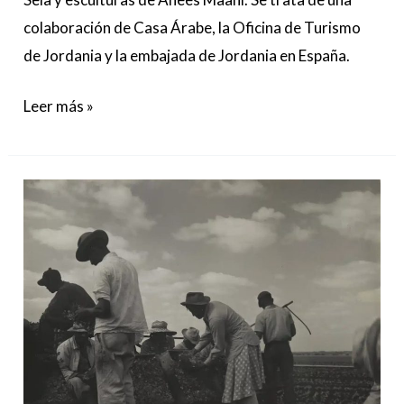
colaboración de Casa Árabe, la Oficina de Turismo
de Jordania y la embajada de Jordania en España.
Leer más »
“Consuelo
Kanaga.
Atrapar
el
espíritu”:
una
trayectoria
artística