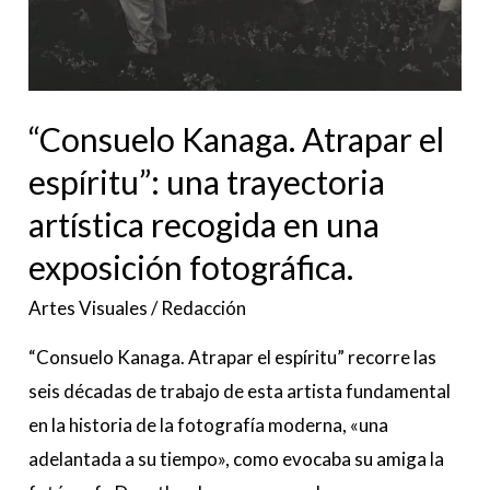
recogida
en
una
exposición
“Consuelo Kanaga. Atrapar el
fotográfica.
espíritu”: una trayectoria
artística recogida en una
exposición fotográfica.
Artes Visuales
/
Redacción
“Consuelo Kanaga. Atrapar el espíritu” recorre las
seis décadas de trabajo de esta artista fundamental
en la historia de la fotografía moderna, «una
adelantada a su tiempo», como evocaba su amiga la