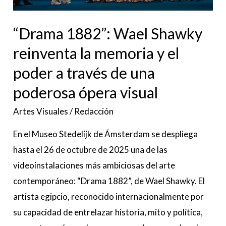
memoria
y
“Drama 1882”: Wael Shawky
el
reinventa la memoria y el
poder
poder a través de una
a
poderosa ópera visual
través
de
Artes Visuales
/
Redacción
una
En el Museo Stedelijk de Ámsterdam se despliega
poderosa
hasta el 26 de octubre de 2025 una de las
ópera
videoinstalaciones más ambiciosas del arte
visual
contemporáneo: “Drama 1882”, de Wael Shawky. El
artista egipcio, reconocido internacionalmente por
su capacidad de entrelazar historia, mito y política,