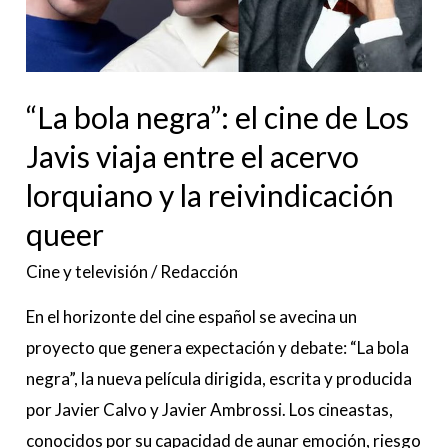
de
Los
Javis
“La bola negra”: el cine de Los
viaja
entre
Javis viaja entre el acervo
el
lorquiano y la reivindicación
acervo
queer
lorquiano
y
Cine y televisión
/
Redacción
la
En el horizonte del cine español se avecina un
reivindicación
proyecto que genera expectación y debate: “La bola
queer
negra”, la nueva película dirigida, escrita y producida
por Javier Calvo y Javier Ambrossi. Los cineastas,
conocidos por su capacidad de aunar emoción, riesgo