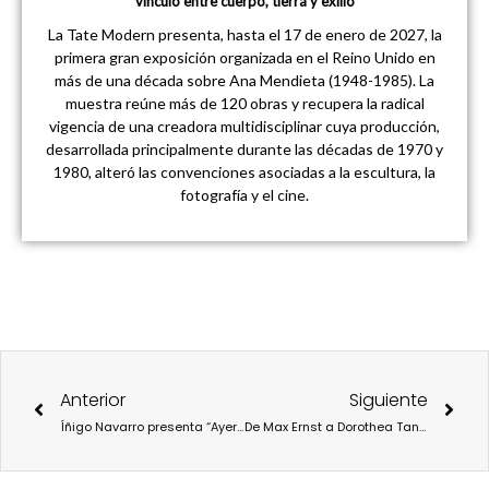
vínculo entre cuerpo, tierra y exilio
La Tate Modern presenta, hasta el 17 de enero de 2027, la
primera gran exposición organizada en el Reino Unido en
más de una década sobre Ana Mendieta (1948-1985). La
muestra reúne más de 120 obras y recupera la radical
vigencia de una creadora multidisciplinar cuya producción,
desarrollada principalmente durante las décadas de 1970 y
1980, alteró las convenciones asociadas a la escultura, la
fotografía y el cine.
Ant
Sigu
Anterior
Siguiente
Íñigo Navarro presenta “Ayer pisó tu sombra un tigre”, un diálogo entre Goya y la nueva figuración europea
De Max Ernst a Dorothea Tanning: surrealismo en movimiento y memoria recuperada