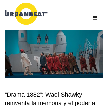
Ir
al
contenido
“Drama 1882”: Wael Shawky
reinventa la memoria y el poder a