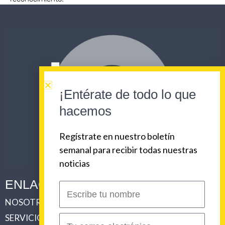
¡Entérate de todo lo que
hacemos
Regístrate en nuestro boletín
semanal para recibir todas nuestras
noticias
ENLACES CORPORATIVOS
Escribe
tu
NOSOTROS
PLAN DE COMUNICACIONES 360
nombre
SERVICIOS
REVISTA URBAN BEAT
Correo