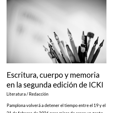
Escritura,
cuerpo
y
memoria
en
la
segunda
edición
de
ICKI
Escritura, cuerpo y memoria
en la segunda edición de ICKI
Literatura
/
Redacción
Pamplona volverá a detener el tiempo entre el 19 y el