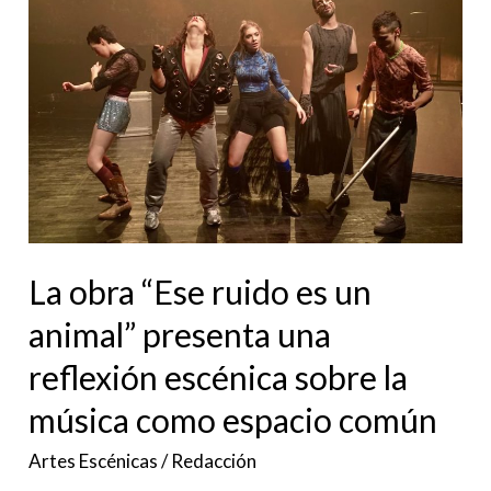
“Ese
ruido
es
un
animal”
presenta
una
reflexión
La obra “Ese ruido es un
escénica
sobre
animal” presenta una
la
reflexión escénica sobre la
música
música como espacio común
como
espacio
Artes Escénicas
/
Redacción