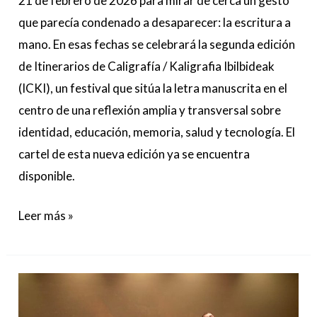
21 de febrero de 2026 para mirar de cerca un gesto
que parecía condenado a desaparecer: la escritura a
mano. En esas fechas se celebrará la segunda edición
de Itinerarios de Caligrafía / Kaligrafia Ibilbideak
(ICKI), un festival que sitúa la letra manuscrita en el
centro de una reflexión amplia y transversal sobre
identidad, educación, memoria, salud y tecnología. El
cartel de esta nueva edición ya se encuentra
disponible.
Leer más »
La
obra