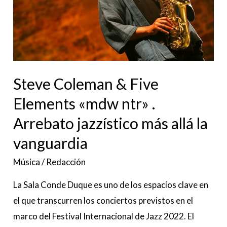
«mdw
ntr»
.
Arrebato
jazzístico
Steve Coleman & Five
más
Elements «mdw ntr» .
allá
Arrebato jazzístico más allá la
la
vanguardia
vanguardia
Música
/
Redacción
La Sala Conde Duque es uno de los espacios clave en
el que transcurren los conciertos previstos en el
marco del Festival Internacional de Jazz 2022. El