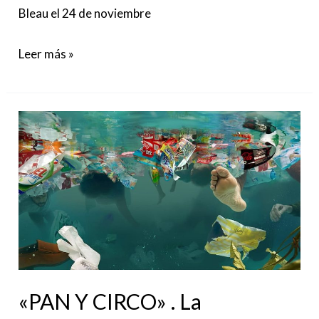
Bleau el 24 de noviembre
Leer más »
«PAN
Y
CIRCO»
.
La
Exposición
que
aborda
«PAN Y CIRCO» . La
la