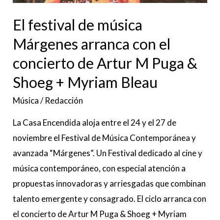
el
El festival de música
concierto
de
Márgenes arranca con el
Artur
concierto de Artur M Puga &
M
Shoeg + Myriam Bleau
Puga
&
Música
/
Redacción
Shoeg
La Casa Encendida aloja entre el 24 y el 27 de
+
noviembre el Festival de Música Contemporánea y
Myriam
avanzada “Márgenes”. Un Festival dedicado al cine y
Bleau
música contemporáneo, con especial atención a
propuestas innovadoras y arriesgadas que combinan
talento emergente y consagrado. El ciclo arranca con
el concierto de Artur M Puga & Shoeg + Myriam