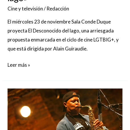
lago»
Cine y televisión
/
Redacción
El miércoles 23 de noviembre Sala Conde Duque
proyecta El Desconocido del lago, una arriesgada
propuesta enmarcada en el ciclo de cine LGTBIG+, y
que está dirigida por Alain Guiraudie.
Leer más »
Steve
Coleman
&
Five
Elements