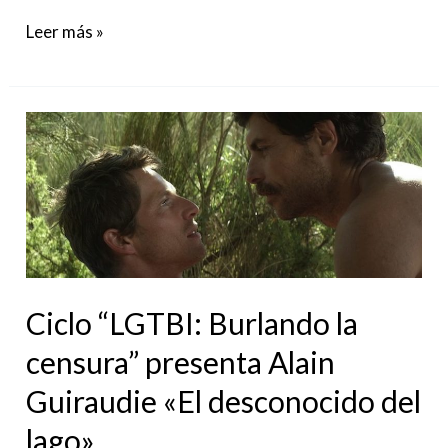
Leer más »
Ciclo
“LGTBI:
Burlando
la
censura”
presenta
Alain
Ciclo “LGTBI: Burlando la
Guiraudie
censura” presenta Alain
«El
Guiraudie «El desconocido del
desconocido
lago»
del