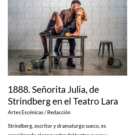
1888.
Señorita
Julia,
de
Strindberg
en
el
Teatro
Lara
1888. Señorita Julia, de
Strindberg en el Teatro Lara
Artes Escénicas
/
Redacción
Strindberg, escritor y dramaturgo sueco, es