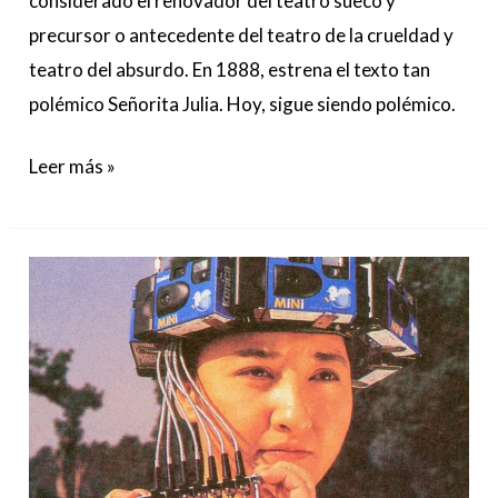
considerado el renovador del teatro sueco y
precursor o antecedente del teatro de la crueldad y
teatro del absurdo. En 1888, estrena el texto tan
polémico Señorita Julia. Hoy, sigue siendo polémico.
Leer más »
El
festival
de
música
Márgenes
arranca
con