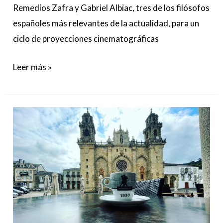
Remedios Zafra y Gabriel Albiac, tres de los filósofos
españoles más relevantes de la actualidad, para un
ciclo de proyecciones cinematográficas
Leer más »
Mar
Souto
nos
lleva
a
Mondoñedo:
su
lugar