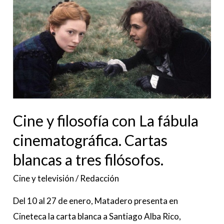
Cine
y
filosofía
con
La
fábula
cinematográfica.
Cartas
Cine y filosofía con La fábula
blancas
cinematográfica. Cartas
a
blancas a tres filósofos.
tres
filósofos.
Cine y televisión
/
Redacción
Del 10 al 27 de enero, Matadero presenta en
Cineteca la carta blanca a Santiago Alba Rico,