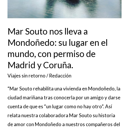
en
el
mundo,
Mar Souto nos lleva a
con
Mondoñedo: su lugar en el
permiso
mundo, con permiso de
de
Madrid
Madrid y Coruña.
y
Viajes sin retorno
/
Redacción
Coruña.
“Mar Souto rehabilita una vivienda en Mondoñedo, la
ciudad mariñana tras conocerla por un amigo y darse
cuenta de que es “un lugar como no hay otro”. Así
relata nuestra colaboradora Mar Souto su historia
de amor con Mondoñedo a nuestros compañeros del