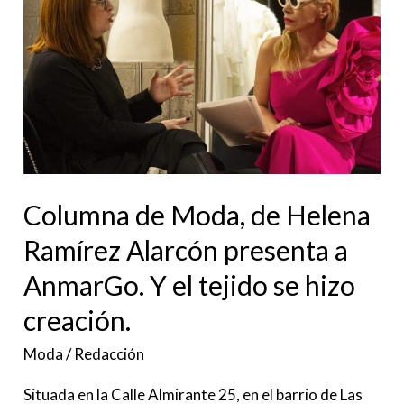
Moda,
de
Helena
Ramírez
Alarcón
presenta
a
Columna de Moda, de Helena
AnmarGo.
Y
Ramírez Alarcón presenta a
el
AnmarGo. Y el tejido se hizo
tejido
creación.
se
hizo
Moda
/
Redacción
creación.
Situada en la Calle Almirante 25, en el barrio de Las