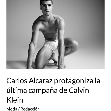
Alcaraz
protagoniza
la
última
campaña
de
Calvin
Klein
Carlos Alcaraz protagoniza la
última campaña de Calvin
Klein
Moda
/
Redacción