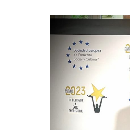
JOSÉ
ANTONIO
RUPÉREZ,
PRESIDENTE
DEL
CENTRO
RIOJANO
DE
MADRID,
PREMIO
EUROPEO
AL
LIDERAZGO
Y
ÉXITO