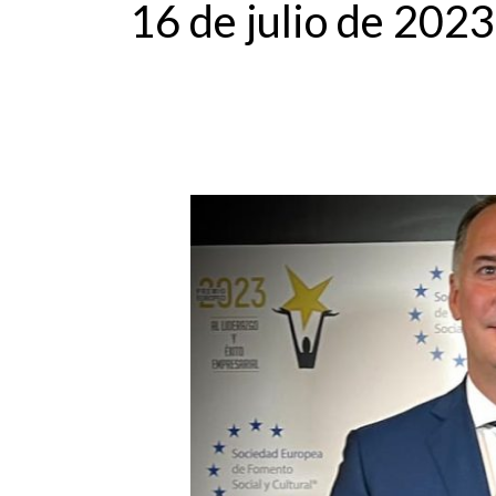
16 de julio de 2023
OCTAVIO
ALÁEZ
Y
ALFREDO
JIMÉNEZ,
DE
IEQSY,
PREMIO
EUROPEO
AL