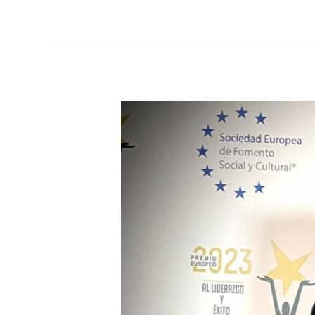
IZO
ESPAÑA,
DIRIGIDA
POR
JOSÉ
SERRANO
GALLEGO,
PREMIO
EUROPEO
AL
LIDERAZGO