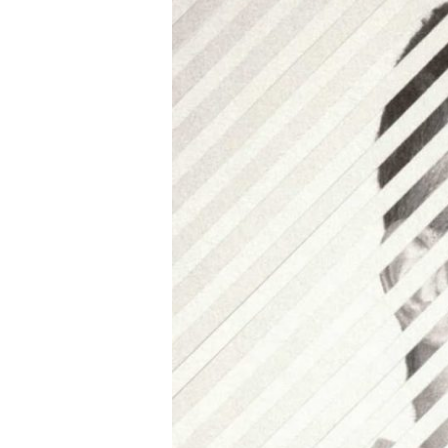
JERO
ROMERO
PRESENTA
SU
NUEVO
DISCO
«MIRACOLOSO»
EN
CONCIERTO.