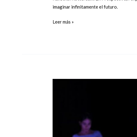
imaginar infinitamente el futuro.
Leer más »
«FESTIVAL
SUPERNOVA»
el
Festival
de
danza
y