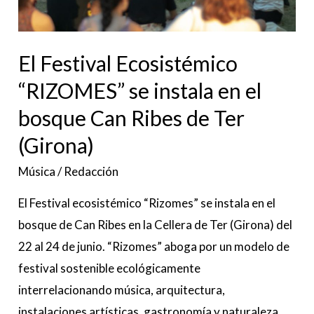
el
bosque
Can
El Festival Ecosistémico
Ribes
“RIZOMES” se instala en el
de
bosque Can Ribes de Ter
Ter
(Girona)
(Girona)
Música
/
Redacción
El Festival ecosistémico “Rizomes” se instala en el
bosque de Can Ribes en la Cellera de Ter (Girona) del
22 al 24 de junio. “Rizomes” aboga por un modelo de
festival sostenible ecológicamente
interrelacionando música, arquitectura,
instalaciones artísticas, gastronomía y naturaleza.