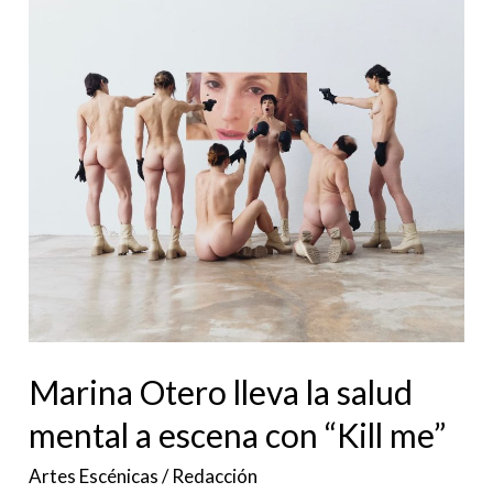
Marina
Otero
lleva
la
salud
mental
a
escena
con
“Kill
me”
Marina Otero lleva la salud
mental a escena con “Kill me”
Artes Escénicas
/
Redacción