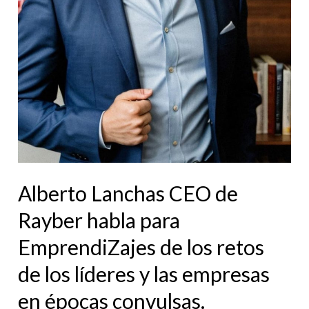
retos
de
los
líderes
y
las
empresas
en
épocas
Alberto Lanchas CEO de
convulsas.
Rayber habla para
EmprendiZajes de los retos
de los líderes y las empresas
en épocas convulsas.