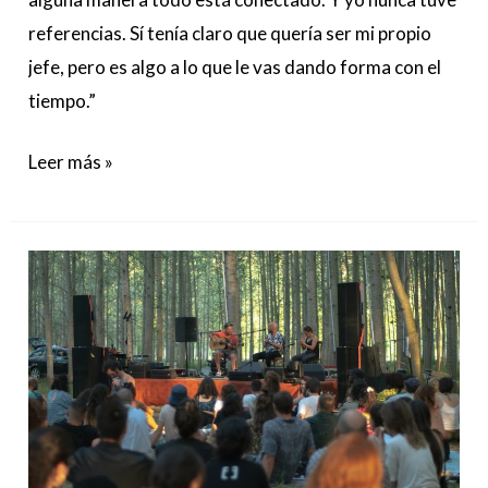
referencias. Sí tenía claro que quería ser mi propio
jefe, pero es algo a lo que le vas dando forma con el
tiempo.”
Leer más »
El
Festival
Ecosistémico
“RIZOMES”
se
instala
en