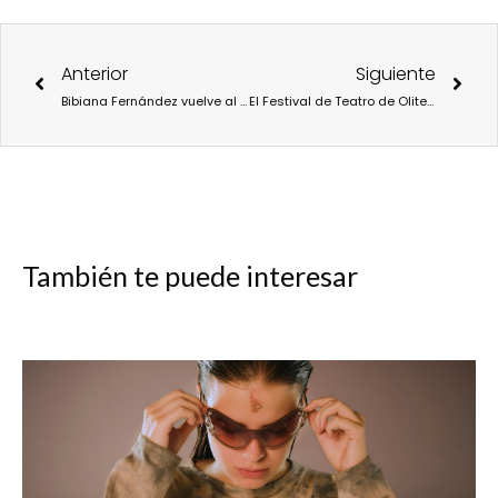
Ant
Sigu
Anterior
Siguiente
Bibiana Fernández vuelve al teatro con “La señora”
El Festival de Teatro de Olite conmemora su 25.º aniversario con música, la danza y el circo
También te puede interesar