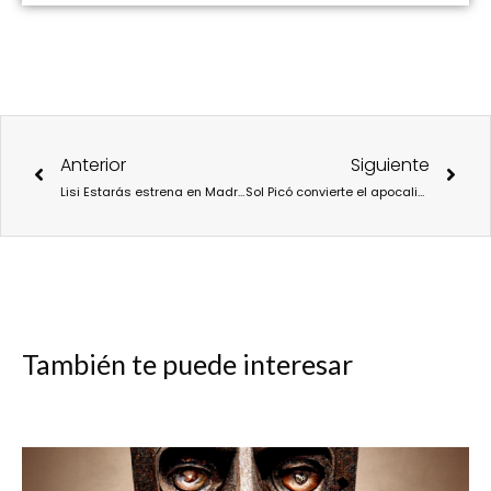
Ant
Sigu
Anterior
Siguiente
Lisi Estarás estrena en Madrid ‘#THISISBEAUTY’: la edad como belleza, cuerpo y pensamiento
Sol Picó convierte el apocalipsis en cabaret interior con ‘La Cordero y su ejército’ en Teatros del Canal
También te puede interesar