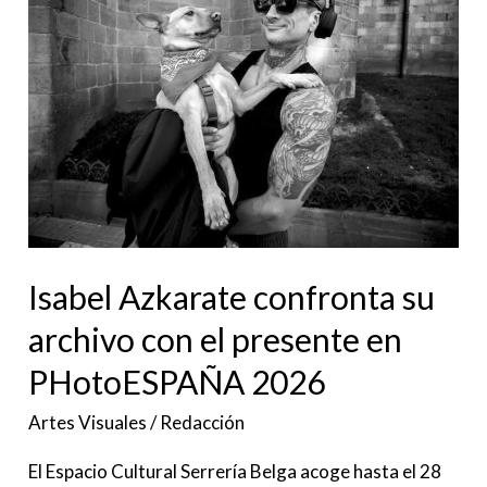
confronta
su
archivo
con
el
presente
en
PHotoESPAÑA
2026
Isabel Azkarate confronta su
archivo con el presente en
PHotoESPAÑA 2026
Artes Visuales
/
Redacción
El Espacio Cultural Serrería Belga acoge hasta el 28