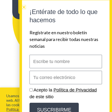
¡Entérate de todo lo que
hacemos
Regístrate en nuestro boletín
semanal para recibir todas nuestras
noticias
Escribe
tu
nombre
Correo
electrónico
2026 Urban Beat Contenidos
Acepto la
Política de Privacidad
Usamos cookies para brindarte la mejor experiencia en esta
de este sitio
web. Al hacer clic en "Aceptar todo", acepta el uso de TODAS
Aviso Legal y Política de Privacidad
las cookies. Para más información visita nuestra
SUSCRIBIRME
Política de Cookies