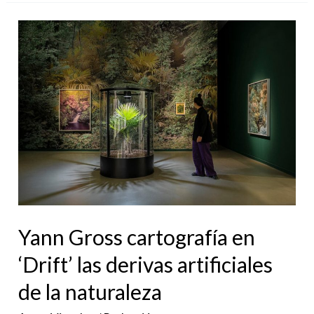
Yann
Gross
cartografía
en
‘Drift’
las
derivas
artificiales
de
la
Yann Gross cartografía en
naturaleza
‘Drift’ las derivas artificiales
de la naturaleza