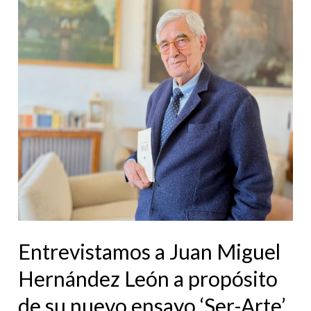
Entrevistamos
a
Juan
Miguel
Hernández
León
a
propósito
de
su
nuevo
ensayo
Entrevistamos a Juan Miguel
‘Ser-
Hernández León a propósito
Arte’
de su nuevo ensayo ‘Ser-Arte’