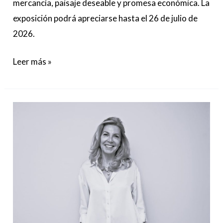
mercancía, paisaje deseable y promesa económica. La
exposición podrá apreciarse hasta el 26 de julio de
2026.
Leer más »
El
perito
4.0.
:
entre
la
medicina
predictiva