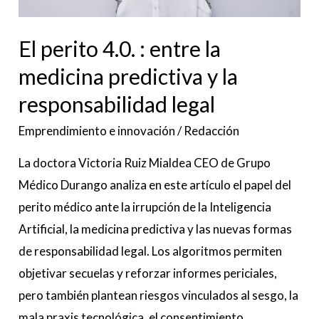
y
la
El perito 4.0. : entre la
responsabilidad
medicina predictiva y la
legal
responsabilidad legal
Emprendimiento e innovación
/
Redacción
La doctora Victoria Ruiz Mialdea CEO de Grupo
Médico Durango analiza en este artículo el papel del
perito médico ante la irrupción de la Inteligencia
Artificial, la medicina predictiva y las nuevas formas
de responsabilidad legal. Los algoritmos permiten
objetivar secuelas y reforzar informes periciales,
pero también plantean riesgos vinculados al sesgo, la
mala praxis tecnológica, el consentimiento