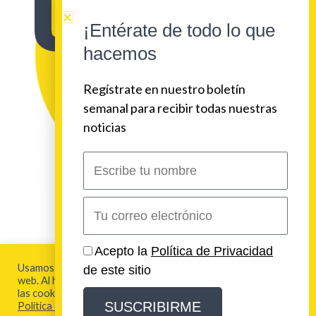
¡Entérate de todo lo que
hacemos
Regístrate en nuestro boletín
semanal para recibir todas nuestras
noticias
Escribe
tu
nombre
Correo
electrónico
2026 Urban Beat Contenidos
Acepto la
Política de Privacidad
Usamos cookies para brindarte la mejor experiencia en esta
de este sitio
web. Al hacer clic en "Aceptar todo", acepta el uso de TODAS
Aviso Legal y Política de Privacidad
las cookies. Para más información visita nuestra
SUSCRIBIRME
Política de Cookies