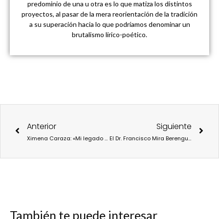
predominio de una u otra es lo que matiza los distintos
proyectos, al pasar de la mera reorientación de la tradición
a su superación hacia lo que podríamos denominar un
brutalismo lírico-poético.
Ant
Sigu
Anterior
Siguiente
Ximena Caraza: «Mi legado sería saber que Casa de México ha contribuido a que México y España estén cada vez más unidos»
El Dr. Francisco Mira Berenguer, en la «Lista 15 Mejores Médicos, Científicos y Proyectos de Investigación Biomédica Urban Beat 2026 » por su concepción de la neurología como disciplina de la prevención, la escucha y la identidad
También te puede interesar