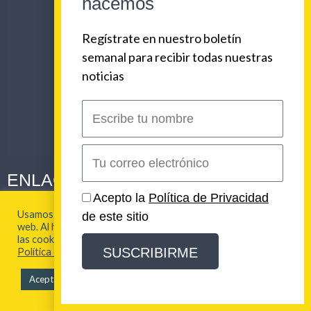
hacemos
Regístrate en nuestro boletín
semanal para recibir todas nuestras
noticias
Escribe
tu
nombre
Correo
electrónico
ENLACES CORPORATIVOS
Acepto la
Política de Privacidad
NOSOTROS
PLAN DE COMUNICACIONES 360
Usamos cookies para brindarte la mejor experiencia en esta
de este sitio
SERVICIOS
REVISTA URBAN BEAT
web. Al hacer clic en "Aceptar todo", acepta el uso de TODAS
las cookies. Para más información visita nuestra
ULTIMOS TRABAJOS
CLIENTES
SUSCRIBIRME
Política de Cookies
LOS ORIGENES DE URBAN BEAT
CONTACTO
Aceptar todo
2026 Urban Beat Contenidos