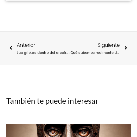
Ant
Sigu
Anterior
Siguiente
Las grietas dentro del arcoíris: poder, clase y contradicción en el interior del universo LGTBIQ+
¿Qué sabemos realmente de Jiddu Krishnamurti?
También te puede interesar