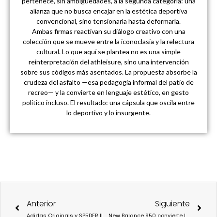
pertenece, sin ambigüedades, a la segunda categoría: una
alianza que no busca encajar en la estética deportiva
convencional, sino tensionarla hasta deformarla.
Ambas firmas reactivan su diálogo creativo con una
colección que se mueve entre la iconoclasia y la relectura
cultural. Lo que aquí se plantea no es una simple
reinterpretación del athleisure, sino una intervención
sobre sus códigos más asentados. La propuesta absorbe la
crudeza del asfalto —esa pedagogía informal del patio de
recreo— y la convierte en lenguaje estético, en gesto
político incluso. El resultado: una cápsula que oscila entre
lo deportivo y lo insurgente.
Ant
Sigu
Anterior
Siguiente
Adidas Originals y SP5DER llevan el fútbol al territorio punk con la nueva F50 Formotion
New Balance 950 convierte la memoria del baloncesto ochentero en estilo cotidiano